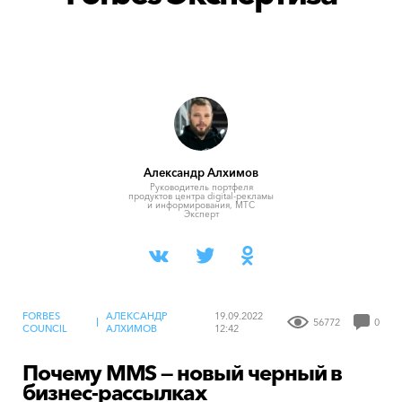
Александр Алхимов
Руководитель портфеля
продуктов центра digital-рекламы
и информирования, МТС
Эксперт
FORBES
АЛЕКСАНДР
19.09.2022
56772
0
COUNCIL
АЛХИМОВ
12:42
Почему MMS — новый черный в
бизнес-рассылках